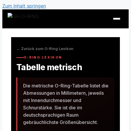
Zum Inhalt springen
← Zurück zum O-Ring Lexikon
O-RING LEXIKON
Tabelle metrisch
Die metrische O-Ring-Tabelle listet die
Abmessungen in Millimetern, jeweils
mit Innendurchmesser und
O-Ring Tabellen
Schnurstärke. Sie ist die im
deutschsprachigen Raum
O-Ring Beständigkeiten
gebräuchlichste Größenübersicht.