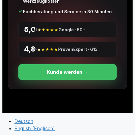
Werkzeugkosten
Fachberatung und Service in 30 Minuten
5,0
★★★★★
Google · 50+
/5
4,8
★★★★★
ProvenExpert · 613
/5
Kunde werden →
Deutsch
English
(
Englisch
)