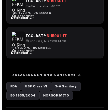
ECOLAST®
NH5760 LT
Tieftemperatur −40 °C
−40/+270 °C · 75 Shore A
Datenblatt →
ECOLAST®
NH5901 HT
Öl und Gas, NORSOK M710
−15/+320 °C · 90 Shore A
Datenblatt →
ZULASSUNGEN UND KONFORMITÄT
FDA
USP Class VI
3-A Sanitary
EG 1935/2004
NORSOK M710