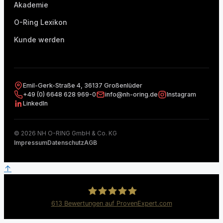
Akademie
O-Ring Lexikon
Kunde werden
Emil-Gerk-Straße 4, 36137 Großenlüder
+49 (0) 6648 628 969-0
info@nh-oring.de
Instagram
LinkedIn
© 2026 NH O-RING GmbH & Co. KG
Impressum
Datenschutz
AGB
↑
613
Bewertungen auf ProvenExpert.com
NH O-RING GmbH & Co. KG