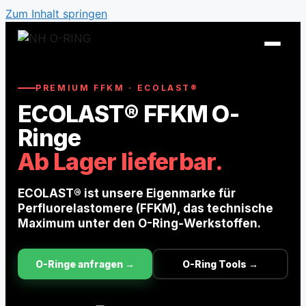
Zum Inhalt springen
PREMIUM FFKM · ECOLAST®
ECOLAST® FFKM O-
Ringe
Ab Lager lieferbar.
ECOLAST® ist unsere Eigenmarke für
Perfluorelastomere (FFKM), das technische
Maximum unter den O-Ring-Werkstoffen.
O-Ring Tabellen
O-Ringe anfragen →
O-Ring Tools →
O-Ring Beständigkeiten