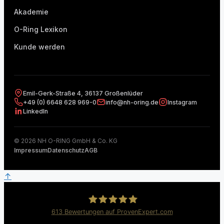
Akademie
O-Ring Lexikon
Kunde werden
Emil-Gerk-Straße 4, 36137 Großenlüder
+49 (0) 6648 628 969-0
info@nh-oring.de
Instagram
LinkedIn
© 2026 NH O-RING GmbH & Co. KG
Impressum
Datenschutz
AGB
↑
613
Bewertungen auf ProvenExpert.com