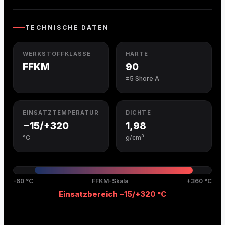
TECHNISCHE DATEN
WERKSTOFFKLASSE
HÄRTE
FFKM
90
±5 Shore A
EINSATZTEMPERATUR
DICHTE
−15/+320
1,98
°C
g/cm³
-60 °C
FFKM-Skala
+360 °C
Einsatzbereich −15/+320 °C