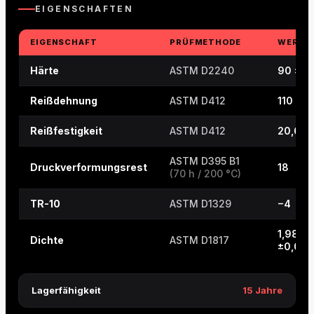
EIGENSCHAFTEN
EIGENSCHAFT
PRÜFMETHODE
WERT
Härte
ASTM D2240
90 ±5
Reißdehnung
ASTM D412
110
Reißfestigkeit
ASTM D412
20,6
ASTM D395 B1
Druckverformungsrest
18
(70 h / 200 °C)
TR-10
ASTM D1329
−4
1,98
Dichte
ASTM D1817
±0,03
Lagerfähigkeit
15 Jahre