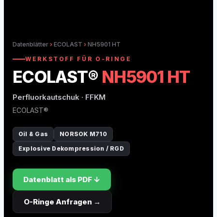
O-Ring Nutberechnung
O-Ring Toleranzen
Datenblätter
›
ECOLAST
›
NH5901 HT
O-Ring Lexikon
WERKSTOFF FÜR O-RINGE
ECOLAST®
NH5901 HT
Perfluorkautschuk · FFKM
ECOLAST®
Oil & Gas
NORSOK M710
Explosive Dekompression / RGD
Datenblatt als PDF ↓
O-Ringe Anfragen →