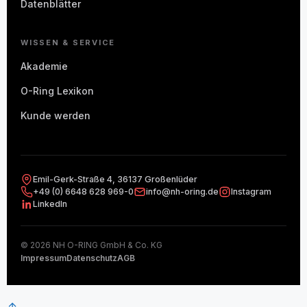
Datenblätter
WISSEN & SERVICE
Akademie
O-Ring Lexikon
Kunde werden
Emil-Gerk-Straße 4, 36137 Großenlüder
+49 (0) 6648 628 969-0
info@nh-oring.de
Instagram
LinkedIn
© 2026 NH O-RING GmbH & Co. KG
Impressum
Datenschutz
AGB
↑