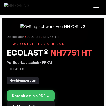
Datenblätter
›
ECOLAST
›
NH7751 HT
WERKSTOFF FÜR O-RINGE
ECOLAST®
NH7751 HT
Perfluorkautschuk · FFKM
ECOLAST®
Hochtemperatur
O-Ring Tabellen
O-Ring Beständigkeiten
Datenblatt als PDF ↓