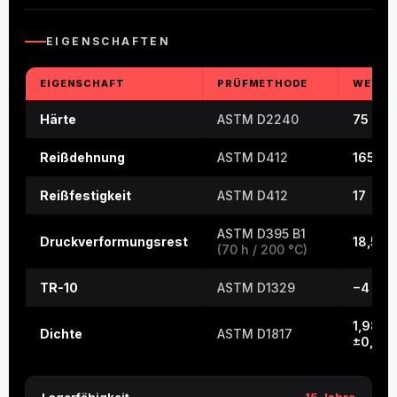
EIGENSCHAFTEN
EIGENSCHAFT
PRÜFMETHODE
WERT
Härte
ASTM D2240
75 ±5
Reißdehnung
ASTM D412
165
Reißfestigkeit
ASTM D412
17
ASTM D395 B1
Druckverformungsrest
18,5
(70 h / 200 °C)
TR-10
ASTM D1329
−4
1,98
Dichte
ASTM D1817
±0,03