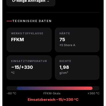
O-Ringe Anfragen →
O-Ring Nutberechnung
O-Ring Toleranzen
TECHNISCHE DATEN
O-Ring Lexikon
WERKSTOFFKLASSE
HÄRTE
FFKM
75
±5 Shore A
EINSATZTEMPERATUR
DICHTE
−15/+330
1,98
°C
g/cm³
-60 °C
FFKM-Skala
+360 °C
Einsatzbereich −15/+330 °C