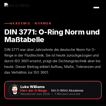
Zum
Inhalt
springen
AKADEMIE · NORMEN
DIN 3771: O-Ring Norm und
Maßtabelle
DIN 3771 war über Jahrzehnte die deutsche Norm für O-
Ringe in der Fluidtechnik. Sie ist heute zurückgezogen und
durch ISO 3601 ersetzt, prägt die Dichtungstechnik aber bis
heute. Dieser Beitrag erklärt Aufbau, Maße, Toleranzen und
das Verhältnis zur ISO 3601.
O-Ring Tabellen
Luke Williams
Herr der O-Ringe
·
NH O-RING Akademie
Aktualisiert Juni 2026
7 Minuten Lesezeit
O-Ring Beständigkeiten