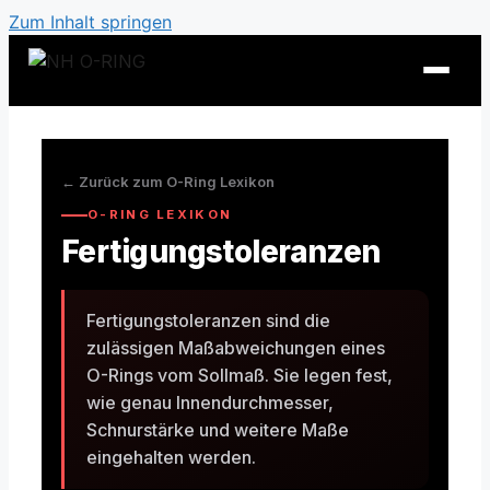
Zum Inhalt springen
← Zurück zum O-Ring Lexikon
O-RING LEXIKON
Fertigungstoleranzen
Fertigungstoleranzen sind die
zulässigen Maßabweichungen eines
O-Rings vom Sollmaß. Sie legen fest,
O-Ring Tabellen
wie genau Innendurchmesser,
Schnurstärke und weitere Maße
O-Ring Beständigkeiten
eingehalten werden.